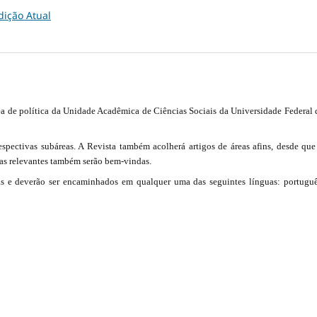
dição Atual
ea de política da Unidade Acadêmica de Ciências Sociais da Universidade Federal 
espectivas subáreas. A Revista também acolherá artigos de áreas afins, desde que
ras relevantes também serão bem-vindas.
as e deverão ser encaminhados em qualquer uma das seguintes línguas: portuguê