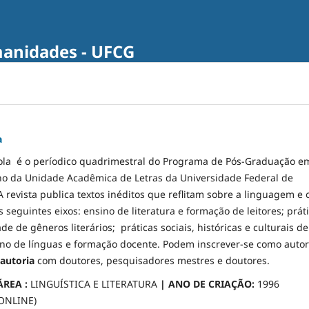
manidades - UFCG
a
cola é o períodico quadrimestral do Programa de Pós-Graduação e
o da Unidade Acadêmica de Letras da Universidade Federal de
revista publica textos inéditos que reflitam sobre a linguagem e 
s seguintes eixos: ensino de literatura e formação de leitores; prát
ade de gêneros literários; práticas sociais, históricas e culturais de
no de línguas e formação docente. Podem inscrever-se como auto
autoria
com doutores, pesquisadores mestres e doutores.
ÁREA :
LINGUÍSTICA E LITERATURA
| ANO DE CRIAÇÃO:
1996
(ONLINE)