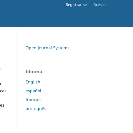
Registrar-se
Acesso
Open Journal Systems
m
Idioma
English
o
español
icas
français
res
português