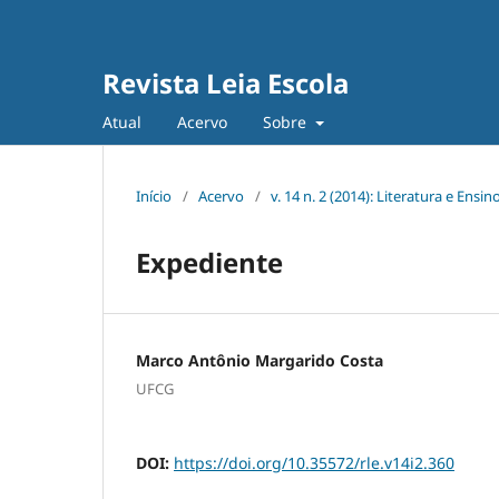
Revista Leia Escola
Atual
Acervo
Sobre
Início
/
Acervo
/
v. 14 n. 2 (2014): Literatura e Ensin
Expediente
Marco Antônio Margarido Costa
UFCG
DOI:
https://doi.org/10.35572/rle.v14i2.360