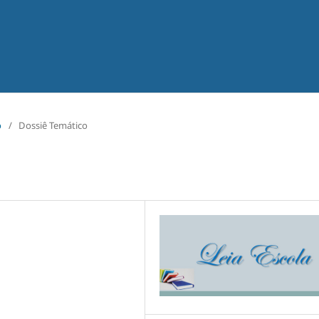
o
/
Dossiê Temático